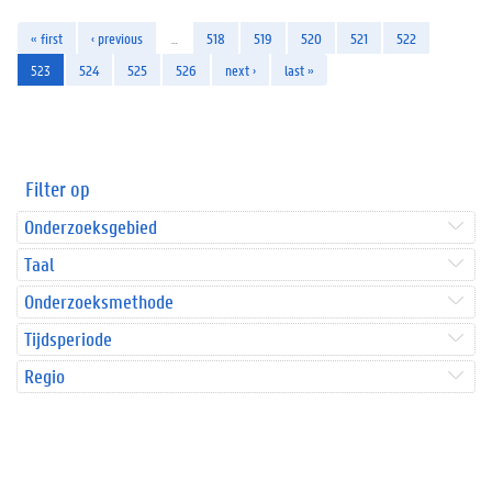
« first
‹ previous
…
518
519
520
521
522
523
524
525
526
next ›
last »
Filter op
Onderzoeksgebied
Taal
Onderzoeksmethode
Tijdsperiode
Regio