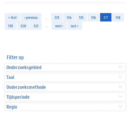
« first
‹ previous
…
513
514
515
516
517
518
519
520
521
…
next ›
last »
Filter op
Onderzoeksgebied
Taal
Onderzoeksmethode
Tijdsperiode
Regio