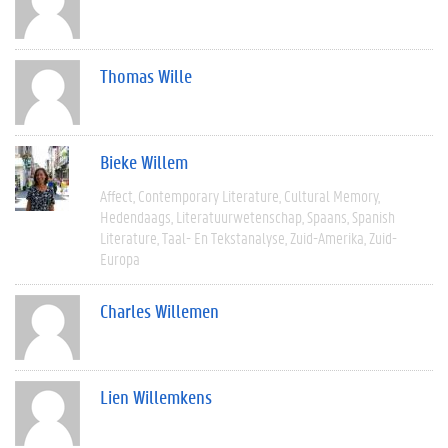
Thomas Wille
Bieke Willem
Affect
Contemporary Literature
Cultural Memory
Hedendaags
Literatuurwetenschap
Spaans
Spanish
Literature
Taal- En Tekstanalyse
Zuid-Amerika
Zuid-
Europa
Charles Willemen
Lien Willemkens