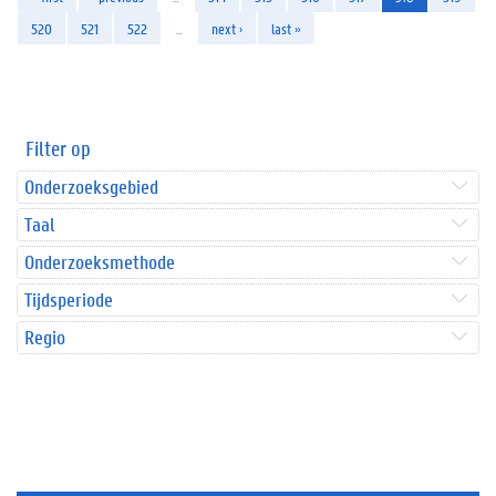
520
521
522
…
next ›
last »
Filter op
Onderzoeksgebied
Taal
Onderzoeksmethode
Tijdsperiode
Regio