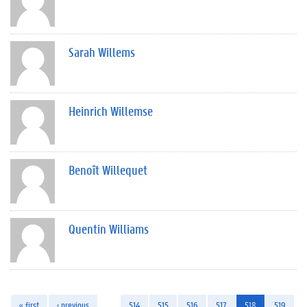
Sarah Willems
Heinrich Willemse
Benoît Willequet
Quentin Williams
« first
‹ previous
…
514
515
516
517
518
519