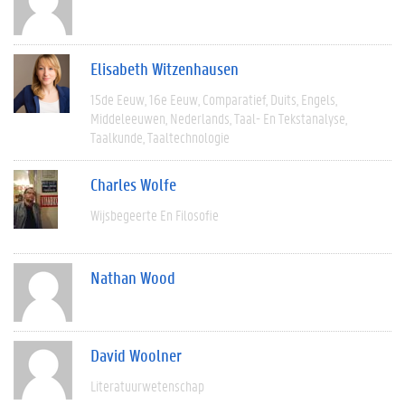
Elisabeth Witzenhausen
15de Eeuw
16e Eeuw
Comparatief
Duits
Engels
Middeleeuwen
Nederlands
Taal- En Tekstanalyse
Taalkunde
Taaltechnologie
Charles Wolfe
Wijsbegeerte En Filosofie
Nathan Wood
David Woolner
Literatuurwetenschap