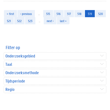
« first
‹ previous
…
515
516
517
518
519
520
521
522
523
…
next ›
last »
Filter op
Onderzoeksgebied
Taal
Onderzoeksmethode
Tijdsperiode
Regio