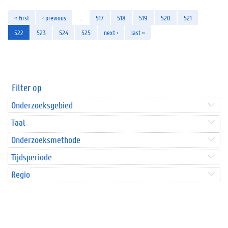
« first
‹ previous
…
517
518
519
520
521
522
523
524
525
next ›
last »
Filter op
Onderzoeksgebied
Taal
Onderzoeksmethode
Tijdsperiode
Regio