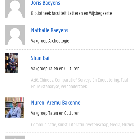
Joris Baeyens
Bibliotheek faculteit Letteren en Wijsbegeerte
Nathalie Baeyens
Vakgroep Archeologie
Shan Bai
Vakgroep Talen en Culturen
Azië
Chinees
Comparatief
Surveys En Enquêtering
Taal-
En Tekstanalyse
Veldonderzoek
Nureni Aremu Bakenne
Vakgroep Talen en Culturen
Communicatie
Kunst
Literatuurwetenschap
Media
Muziek