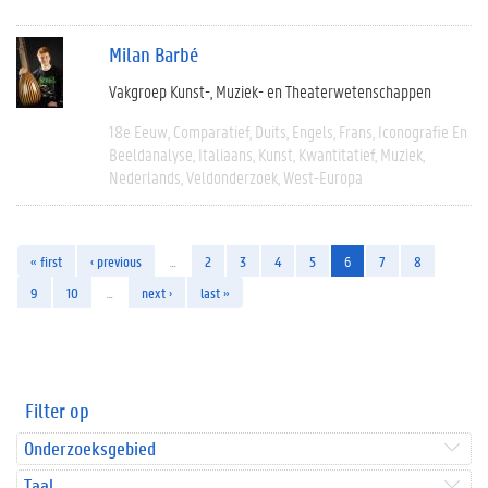
Milan Barbé
Vakgroep Kunst-, Muziek- en Theaterwetenschappen
18e Eeuw
Comparatief
Duits
Engels
Frans
Iconografie En
Beeldanalyse
Italiaans
Kunst
Kwantitatief
Muziek
Nederlands
Veldonderzoek
West-Europa
« first
‹ previous
…
2
3
4
5
6
7
8
9
10
…
next ›
last »
Filter op
Onderzoeksgebied
Taal