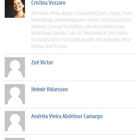
Cristina Vezzaro
20e Eeuw
Afrika
België
Comparatief
Duits
Engels
Frans
Hedendaags
Heterolingualism
Humor
Interculturaliteit
Italiaans
Literary Translation
Literatuurwetenschap
Nederlands
Spaans
Taal- En Tekstanalyse
Third Space
Transculturality
Translation Studies
Vertaalkunde
West-
Europa
Zuid-Europa
Zoë Victor
Heimir Vidarsson
Andréia Vieira Abdelnur Camargo