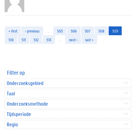
« first
‹ previous
…
505
506
507
508
509
510
511
512
513
…
next ›
last »
Filter op
Onderzoeksgebied
Taal
Onderzoeksmethode
Tijdsperiode
Regio