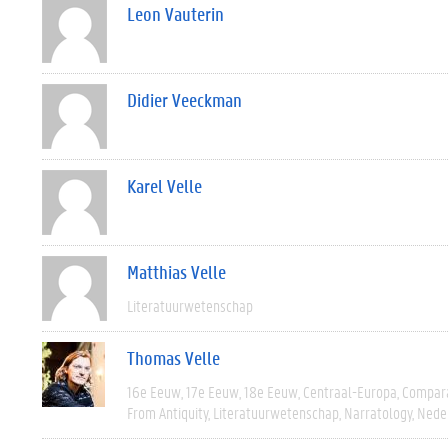
Leon Vauterin
Didier Veeckman
Karel Velle
Matthias Velle
Literatuurwetenschap
Thomas Velle
16e Eeuw
17e Eeuw
18e Eeuw
Centraal-Europa
Compara
From Antiquity
Literatuurwetenschap
Narratology
Nede