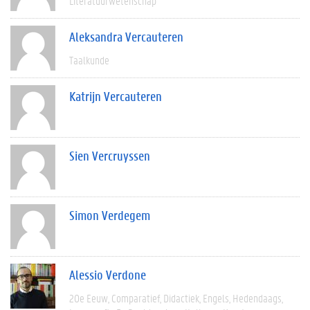
Literatuurwetenschap
Aleksandra Vercauteren
Taalkunde
Katrijn Vercauteren
Sien Vercruyssen
Simon Verdegem
Alessio Verdone
20e Eeuw
Comparatief
Didactiek
Engels
Hedendaags