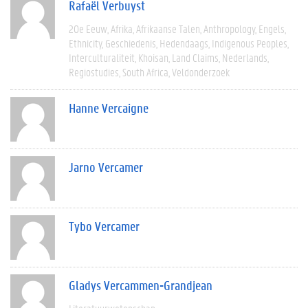
Rafaël Verbuyst
20e Eeuw
Afrika
Afrikaanse Talen
Anthropology
Engels
Ethnicity
Geschiedenis
Hedendaags
Indigenous Peoples
Interculturaliteit
Khoisan
Land Claims
Nederlands
Regiostudies
South Africa
Veldonderzoek
Hanne Vercaigne
Jarno Vercamer
Tybo Vercamer
Gladys Vercammen-Grandjean