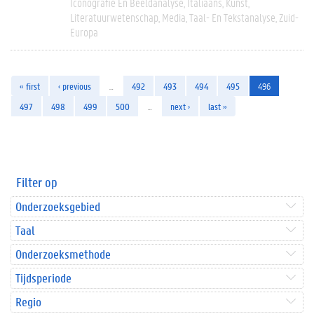
Iconografie En Beeldanalyse
Italiaans
Kunst
Literatuurwetenschap
Media
Taal- En Tekstanalyse
Zuid-
Europa
« first
‹ previous
…
492
493
494
495
496
497
498
499
500
…
next ›
last »
Filter op
Onderzoeksgebied
Taal
Onderzoeksmethode
Tijdsperiode
Regio