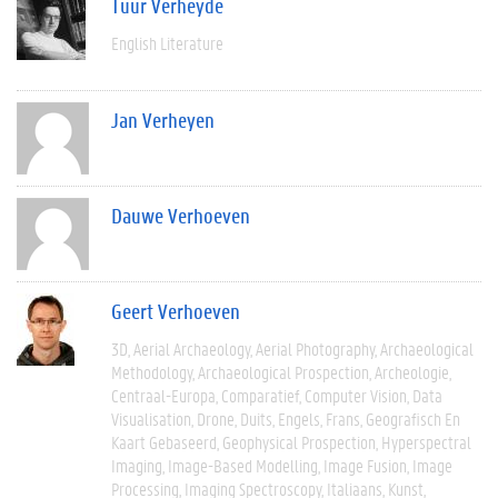
Tuur Verheyde
English Literature
Jan Verheyen
Dauwe Verhoeven
Geert Verhoeven
3D
Aerial Archaeology
Aerial Photography
Archaeological
Methodology
Archaeological Prospection
Archeologie
Centraal-Europa
Comparatief
Computer Vision
Data
Visualisation
Drone
Duits
Engels
Frans
Geografisch En
Kaart Gebaseerd
Geophysical Prospection
Hyperspectral
Imaging
Image-Based Modelling
Image Fusion
Image
Processing
Imaging Spectroscopy
Italiaans
Kunst