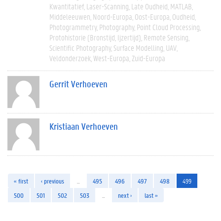
Kwantitatief
Laser-Scanning
Late Oudheid
MATLAB
Middeleeuwen
Noord-Europa
Oost-Europa
Oudheid
Photogrammetry
Photography
Point Cloud Processing
Protohistorie (bronstijd, Ijzertijd)
Remote Sensing
Scientific Photography
Surface Modelling
UAV
Veldonderzoek
West-Europa
Zuid-Europa
Gerrit Verhoeven
Kristiaan Verhoeven
« first
‹ previous
…
495
496
497
498
499
500
501
502
503
…
next ›
last »