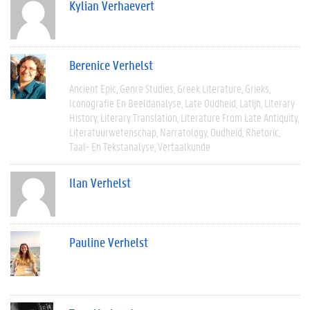
Kylian Verhaevert
Berenice Verhelst
Ancient Epic
Genre Studies
Greek Literature
Grieks
Iconografie En Beeldanalyse
Late Oudheid
Latijn
Literary
History
Literary Translation
Literature From Late Antiquity
Literatuurwetenschap
Narratology
Oudheid
Rhetoric
Taal- En Tekstanalyse
Vertaalkunde
Ilan Verhelst
Pauline Verhelst