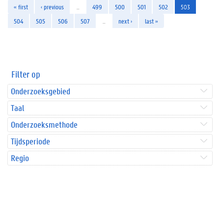
« first
‹ previous
…
499
500
501
502
503
504
505
506
507
…
next ›
last »
Filter op
Onderzoeksgebied
Taal
Onderzoeksmethode
Tijdsperiode
Regio