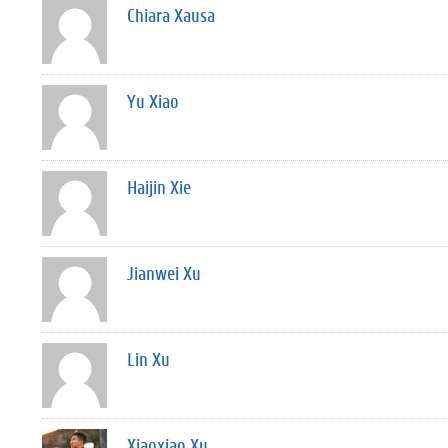
Chiara Xausa
Yu Xiao
Haijin Xie
Jianwei Xu
Lin Xu
Xiaoxiao Xu