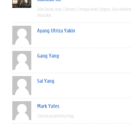
20e Eeuw
Azië
Chinees
Comparatief
Engels
Geschieden
Filosofie
Ayang Utriza Yakin
Gang Yang
Sai Yang
Mark Yates
Literatuurwetenschap