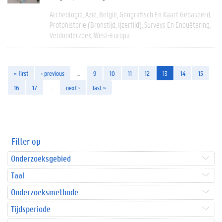
Archeologie
Azië
België
Geografisch En Kaart Gebaseerd
Protohistorie (bronstijd, Ijzertijd)
Surveys En Enquêtering
Veldonderzoek
West-Europa
« first
‹ previous
…
9
10
11
12
13
14
15
16
17
…
next ›
last »
Filter op
Onderzoeksgebied
Taal
Onderzoeksmethode
Tijdsperiode