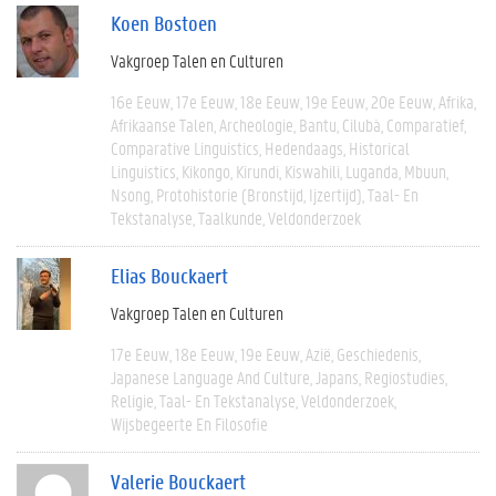
Koen Bostoen
Vakgroep Talen en Culturen
16e Eeuw
17e Eeuw
18e Eeuw
19e Eeuw
20e Eeuw
Afrika
Afrikaanse Talen
Archeologie
Bantu
Cilubà
Comparatief
Comparative Linguistics
Hedendaags
Historical
Linguistics
Kikongo
Kirundi
Kiswahili
Luganda
Mbuun
Nsong
Protohistorie (bronstijd, Ijzertijd)
Taal- En
Tekstanalyse
Taalkunde
Veldonderzoek
Elias Bouckaert
Vakgroep Talen en Culturen
17e Eeuw
18e Eeuw
19e Eeuw
Azië
Geschiedenis
Japanese Language And Culture
Japans
Regiostudies
Religie
Taal- En Tekstanalyse
Veldonderzoek
Wijsbegeerte En Filosofie
Valerie Bouckaert