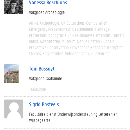
Vanessa Boschloos
Vakgroep Archeologie
Afrika
Archeologie
Art Collections
Comparatief
Emergency Preparedness
Geschiedenis
Heritage
Protection
Iconografie En Beeldanalyse
Interculturaliteit
Kunst
Kwantitatief
Museum
Nabije Oosten
Oudheid
Preventive Conservation
Provenance Research
Reception
Studies
Regiostudies
Veldonderzoek
Zuid-Europa
Tom Bossuyt
Vakgroep Taalkunde
Taalkunde
Sigrid Bosteels
Facultaire dienst Onderwijsondersteuning Letteren en
Wijsbegeerte