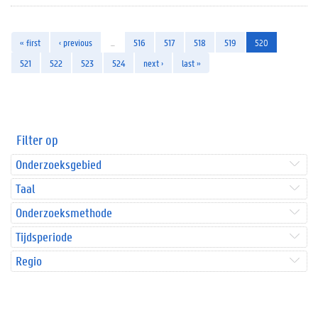
« first
‹ previous
…
516
517
518
519
520
521
522
523
524
next ›
last »
Filter op
Onderzoeksgebied
Taal
Onderzoeksmethode
Tijdsperiode
Regio