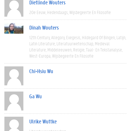
Dietlinde Wouters
20e Eeuw
Hedendaags
Wijsbegeerte En Filosofie
Dinah Wouters
12th Century
Allegory
Exegesis
Hildegard Of Bingen
Latijn
Latin Literature
Literatuurwetenschap
Medieval
Literature
Middeleeuwen
Religie
Taal- En Tekstanalyse
West-Europa
Wijsbegeerte En Filosofie
Chi-Hsiu Wu
Ga Wu
Ulrike Wuttke