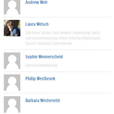
Andrew Weir
Laura Welsch
20e Eeuw
Gender
Geschiedenis
Hedendaags
Kunst
Literatuurwetenschap
Noord-Amerika
Regiostudies
Spanish Literature
Zuid-Amerika
Sophie Wennerscheid
Literatuurwetenschap
Philip Westbroek
Barbara Westerveld