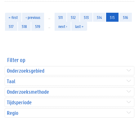
« first
‹ previous
…
511
512
513
514
515
516
517
518
519
…
next ›
last »
Filter op
Onderzoeksgebied
Taal
Onderzoeksmethode
Tijdsperiode
Regio