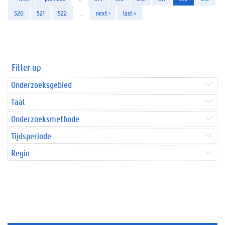
520
521
522
…
next ›
last »
Filter op
Onderzoeksgebied
Taal
Onderzoeksmethode
Tijdsperiode
Regio