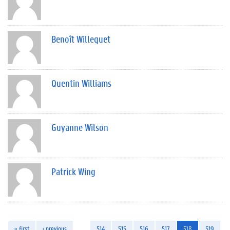
Benoît Willequet
Quentin Williams
Guyanne Wilson
Patrick Wing
« first
‹ previous
…
514
515
516
517
518
519