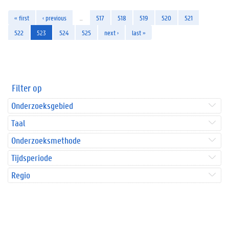
« first
‹ previous
…
517
518
519
520
521
522
523
524
525
next ›
last »
Filter op
Onderzoeksgebied
Taal
Onderzoeksmethode
Tijdsperiode
Regio