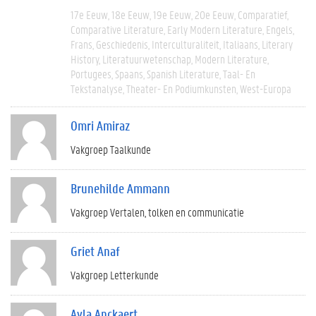
17e Eeuw
18e Eeuw
19e Eeuw
20e Eeuw
Comparatief
Comparative Literature
Early Modern Literature
Engels
Frans
Geschiedenis
Interculturaliteit
Italiaans
Literary
History
Literatuurwetenschap
Modern Literature
Portugees
Spaans
Spanish Literature
Taal- En
Tekstanalyse
Theater- En Podiumkunsten
West-Europa
Omri Amiraz
Vakgroep Taalkunde
Brunehilde Ammann
Vakgroep Vertalen, tolken en communicatie
Griet Anaf
Vakgroep Letterkunde
Ayla Anckaert