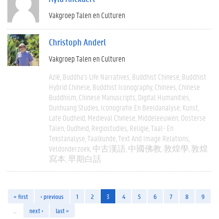
Vakgroep Talen en Culturen
Christoph Anderl
Vakgroep Talen en Culturen
Azië
Buddha's Life Narratives
Buddhist Chinese
Buddhist
Hybrid Chinese
Buddhist Iconography
Chinees
Chinese
Buddhism
Chinese Manuscripts
Digital Humanities
Dunhuang Studies
Iconografie En Beeldanalyse
Kunst
Late Oudheid
Medieval Chinese
Middeleeuwen
Oosterse
Talen
Oudheid
Regiostudies
Religie
Taal- En
Tekstanalyse
Taalkunde
Text And Image Relations
Veldonderzoek
中古漢語
中國佛教
敦煌學
敦煌
寫本
早期白話
« first
‹ previous
1
2
3
4
5
6
7
8
9
…
next ›
last »