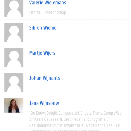
Valérie Wielemans
Literatuurwetenschap
Sibren Wieme
Martje Wijers
Johan Wijnants
Jana Wijnsouw
19e Eeuw
België
Comparatief
Engels
Frans
Geografisch
En Kaart Gebaseerd
Geschiedenis
Iconografie En
Beeldanalyse
Kunst
Kwantitatief
Nederlands
Taal- En