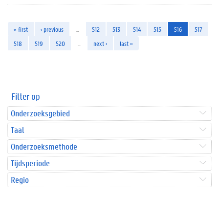
« first
‹ previous
…
512
513
514
515
516
517
518
519
520
…
next ›
last »
Filter op
Onderzoeksgebied
Taal
Onderzoeksmethode
Tijdsperiode
Regio