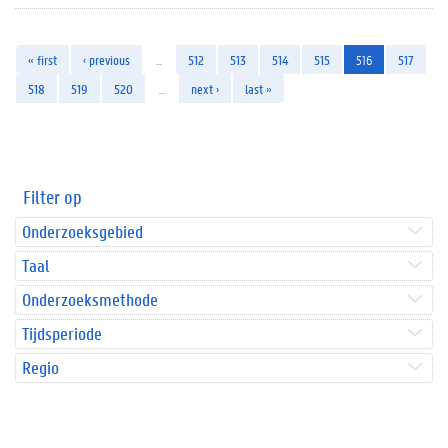
« first
‹ previous
…
512
513
514
515
516
517
518
519
520
…
next ›
last »
Filter op
Onderzoeksgebied
Taal
Onderzoeksmethode
Tijdsperiode
Regio