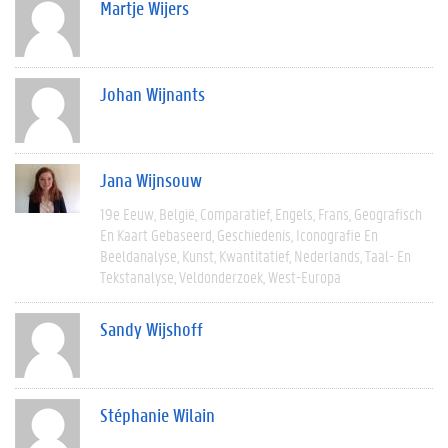
Martje Wijers
Johan Wijnants
Jana Wijnsouw
19e Eeuw
België
Comparatief
Engels
Frans
Geografisch
En Kaart Gebaseerd
Geschiedenis
Iconografie En
Beeldanalyse
Kunst
Kwantitatief
Nederlands
Taal- En
Tekstanalyse
Veldonderzoek
West-Europa
Sandy Wijshoff
Stéphanie Wilain