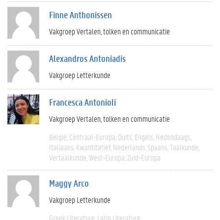
Finne Anthonissen
Vakgroep Vertalen, tolken en communicatie
Alexandros Antoniadis
Vakgroep Letterkunde
Francesca Antonioli
Vakgroep Vertalen, tolken en communicatie
België
Centraal-Europa
Duits
Engels
Hedendaags
Italiaans
Kwantitatief
Nederlands
Spaans
Taalkunde
Vertaalkunde
West-Europa
Zuid-Europa
Maggy Arco
Vakgroep Letterkunde
Greek Literature
Latin Literature