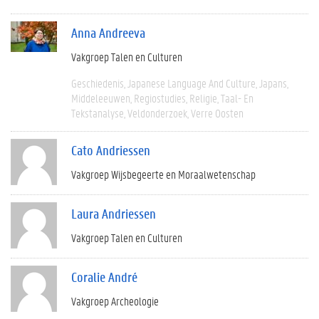
Anna Andreeva
Vakgroep Talen en Culturen
Geschiedenis
Japanese Language And Culture
Japans
Middeleeuwen
Regiostudies
Religie
Taal- En
Tekstanalyse
Veldonderzoek
Verre Oosten
Cato Andriessen
Vakgroep Wijsbegeerte en Moraalwetenschap
Laura Andriessen
Vakgroep Talen en Culturen
Coralie André
Vakgroep Archeologie