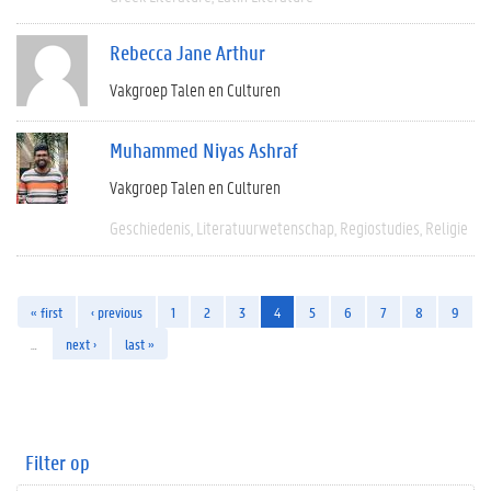
Rebecca Jane Arthur
Vakgroep Talen en Culturen
Muhammed Niyas Ashraf
Vakgroep Talen en Culturen
Geschiedenis
Literatuurwetenschap
Regiostudies
Religie
« first
‹ previous
1
2
3
4
5
6
7
8
9
…
next ›
last »
Filter op