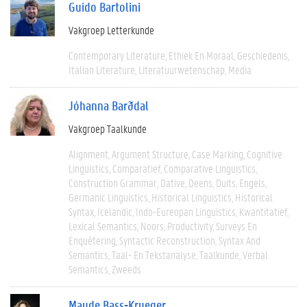
Guido Bartolini
Vakgroep Letterkunde
Contemporary Literature
Ethiek En Moraal
Geschiedenis
Italian Literature
Literatuurwetenschap
Media
Jóhanna Barðdal
Vakgroep Taalkunde
Alignment
Argument Structure
Case Marking
Cognitive
Linguistics
Comparatief
Comparative Linguistics
Construction Grammar
Dative
Deens
Duits
Engels
Germanic Linguistics
Historical Linguistics
Historical
Syntax
Icelandic
Indo-Eureopan Linguistics
Kwantitatief
Lexical Semantics
Noors
Productivity
Surveys En
Enquêtering
Syntactic Reconstruction
Syntax And
Semantics
Taal- En Tekstanalyse
Taalkunde
Verbal
Semantics
Zweeds
Maude Bass-Krueger