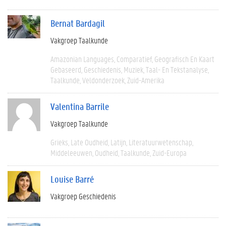
Bernat Bardagil
Vakgroep Taalkunde
Amazonian Languages
Comparatief
Geografisch En Kaart
Gebaseerd
Geschiedenis
Muziek
Taal- En Tekstanalyse
Taalkunde
Veldonderzoek
Zuid-Amerika
Valentina Barrile
Vakgroep Taalkunde
Grieks
Late Oudheid
Latijn
Literatuurwetenschap
Middeleeuwen
Oudheid
Taalkunde
Zuid-Europa
Louise Barré
Vakgroep Geschiedenis