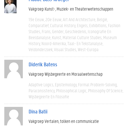
Vakgroep Kunst-, Muziek- en Theaterwetenschappen
19e Eeuw
20e Eeuw
Art And Architecture
België
Comparatief
Cultural History
Engels
Exhibitions
Fashion
Studies
Frans
Gender
Geschiedenis
Iconografie En
Beeldanalyse
Kunst
Material Culture Studies
Museum
History
Noord-Amerika
Taal- En Tekstanalyse
Veldonderzoek
Visual Studies
West-Europa
Diderik Batens
Vakgroep Wijsbegeerte en Moraalwetenschap
Adaptive Logics
Epistemology
Formal Problem-Solving
Paraconsistency
Philosophical Logic
Philosophy Of Science
Wijsbegeerte En Filosofie
Dina Batii
Vakgroep Vertalen, tolken en communicatie