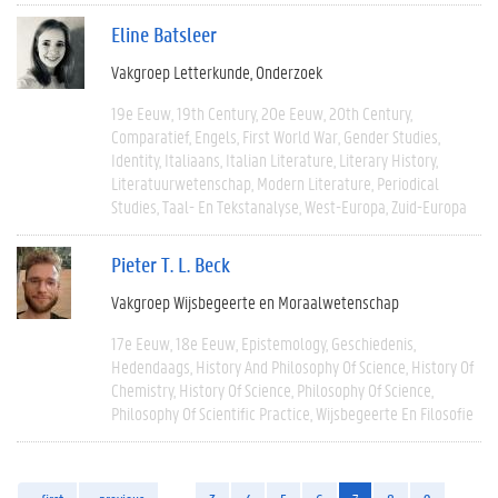
Eline Batsleer
Vakgroep Letterkunde
Onderzoek
19e Eeuw
19th Century
20e Eeuw
20th Century
Comparatief
Engels
First World War
Gender Studies
Identity
Italiaans
Italian Literature
Literary History
Literatuurwetenschap
Modern Literature
Periodical
Studies
Taal- En Tekstanalyse
West-Europa
Zuid-Europa
Pieter T. L. Beck
Vakgroep Wijsbegeerte en Moraalwetenschap
17e Eeuw
18e Eeuw
Epistemology
Geschiedenis
Hedendaags
History And Philosophy Of Science
History Of
Chemistry
History Of Science
Philosophy Of Science
Philosophy Of Scientific Practice
Wijsbegeerte En Filosofie