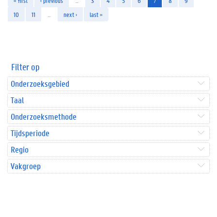
« first
‹ previous
…
3
4
5
6
7
8
9
10
11
…
next ›
last »
Filter op
Onderzoeksgebied
Taal
Onderzoeksmethode
Tijdsperiode
Regio
Vakgroep