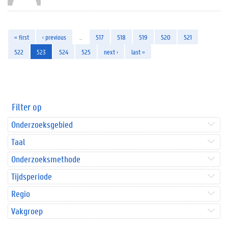
« first
‹ previous
…
517
518
519
520
521
522
523
524
525
next ›
last »
Filter op
Onderzoeksgebied
Taal
Onderzoeksmethode
Tijdsperiode
Regio
Vakgroep