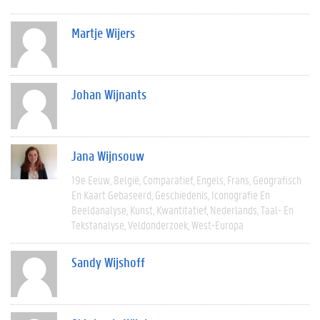
Martje Wijers
Johan Wijnants
Jana Wijnsouw
19e Eeuw
België
Comparatief
Engels
Frans
Geografisch
En Kaart Gebaseerd
Geschiedenis
Iconografie En
Beeldanalyse
Kunst
Kwantitatief
Nederlands
Taal- En
Tekstanalyse
Veldonderzoek
West-Europa
Sandy Wijshoff