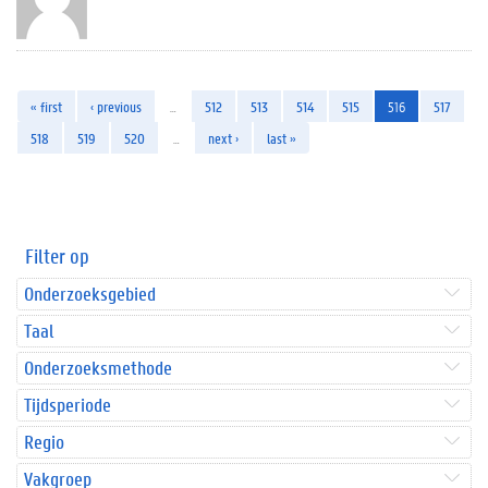
« first
‹ previous
…
512
513
514
515
516
517
518
519
520
…
next ›
last »
Filter op
Onderzoeksgebied
Taal
Onderzoeksmethode
Tijdsperiode
Regio
Vakgroep