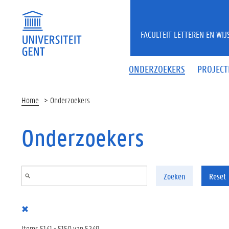
Overslaan en naar de inhoud gaan
FACULTEIT LETTEREN EN WI
ONDERZOEKERS
PROJECT
Home
Onderzoekers
Onderzoekers
Zoeken
Reset
Items 5141 - 5150 van 5249