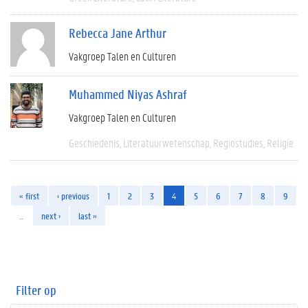
Rebecca Jane Arthur
Vakgroep Talen en Culturen
Muhammed Niyas Ashraf
Vakgroep Talen en Culturen
Geschiedenis
Literatuurwetenschap
Regiostudies
Religie
« first
‹ previous
1
2
3
4
5
6
7
8
9
…
next ›
last »
Filter op