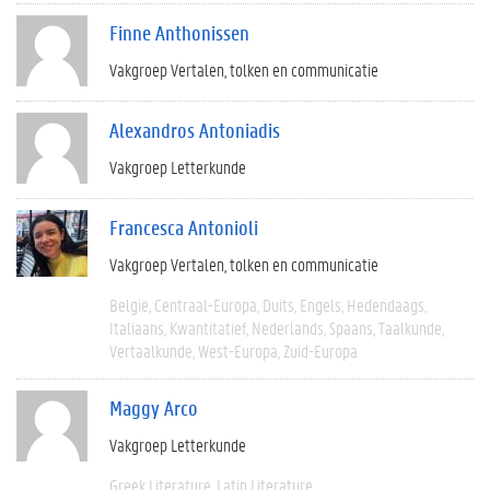
Finne Anthonissen
Vakgroep Vertalen, tolken en communicatie
Alexandros Antoniadis
Vakgroep Letterkunde
Francesca Antonioli
Vakgroep Vertalen, tolken en communicatie
België
Centraal-Europa
Duits
Engels
Hedendaags
Italiaans
Kwantitatief
Nederlands
Spaans
Taalkunde
Vertaalkunde
West-Europa
Zuid-Europa
Maggy Arco
Vakgroep Letterkunde
Greek Literature
Latin Literature