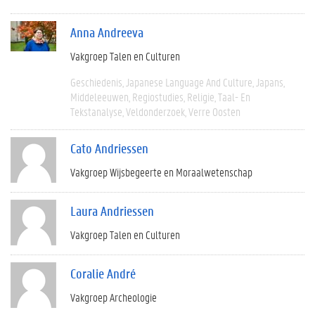
Anna Andreeva
Vakgroep Talen en Culturen
Geschiedenis
Japanese Language And Culture
Japans
Middeleeuwen
Regiostudies
Religie
Taal- En
Tekstanalyse
Veldonderzoek
Verre Oosten
Cato Andriessen
Vakgroep Wijsbegeerte en Moraalwetenschap
Laura Andriessen
Vakgroep Talen en Culturen
Coralie André
Vakgroep Archeologie