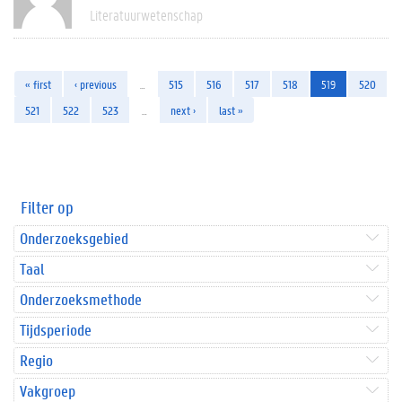
Literatuurwetenschap
« first
‹ previous
…
515
516
517
518
519
520
521
522
523
…
next ›
last »
Filter op
Onderzoeksgebied
Taal
Onderzoeksmethode
Tijdsperiode
Regio
Vakgroep