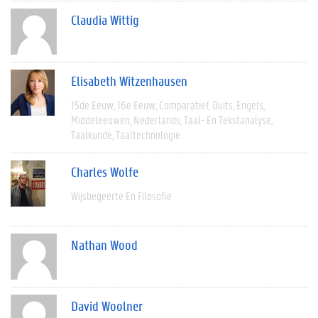
Claudia Wittig
Elisabeth Witzenhausen
15de Eeuw
16e Eeuw
Comparatief
Duits
Engels
Middeleeuwen
Nederlands
Taal- En Tekstanalyse
Taalkunde
Taaltechnologie
Charles Wolfe
Wijsbegeerte En Filosofie
Nathan Wood
David Woolner