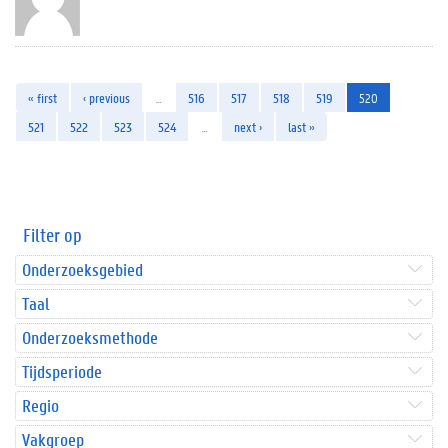
« first
‹ previous
…
516
517
518
519
520
521
522
523
524
…
next ›
last »
Filter op
Onderzoeksgebied
Taal
Onderzoeksmethode
Tijdsperiode
Regio
Vakgroep