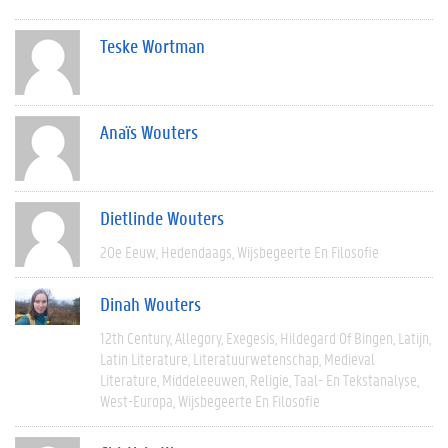
Teske Wortman
Anaïs Wouters
Dietlinde Wouters
20e Eeuw
Hedendaags
Wijsbegeerte En Filosofie
Dinah Wouters
12th Century
Allegory
Exegesis
Hildegard Of Bingen
Latijn
Latin Literature
Literatuurwetenschap
Medieval
Literature
Middeleeuwen
Religie
Taal- En Tekstanalyse
West-Europa
Wijsbegeerte En Filosofie