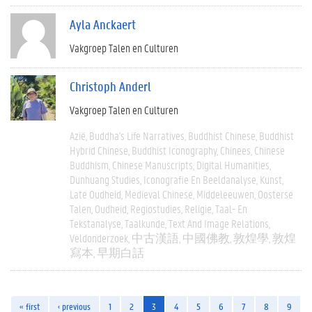
Ayla Anckaert
Vakgroep Talen en Culturen
Christoph Anderl
Vakgroep Talen en Culturen
Azië
Buddha's Life Narratives
Buddhist Chinese
Buddhist
Hybrid Chinese
Buddhist Iconography
Chinees
Chinese
Buddhism
Chinese Manuscripts
Digital Humanities
Dunhuang Studies
Iconografie En Beeldanalyse
Kunst
Late Oudheid
Medieval Chinese
Middeleeuwen
Oosterse
Talen
Oudheid
Regiostudies
Religie
Taal- En
Tekstanalyse
Taalkunde
Text And Image Relations
Veldonderzoek
中古漢語
中國佛教
敦煌學
敦煌
寫本
早期白話
« first
‹ previous
1
2
3
4
5
6
7
8
9