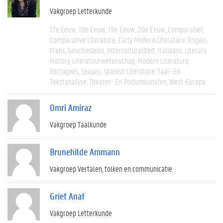
Vakgroep Letterkunde
17e Eeuw
18e Eeuw
19e Eeuw
20e Eeuw
Comparatief
Comparative Literature
Early Modern Literature
Engels
Frans
Geschiedenis
Interculturaliteit
Italiaans
Literary
History
Literatuurwetenschap
Modern Literature
Portugees
Spaans
Spanish Literature
Taal- En
Tekstanalyse
Theater- En Podiumkunsten
West-Europa
Omri Amiraz
Vakgroep Taalkunde
Brunehilde Ammann
Vakgroep Vertalen, tolken en communicatie
Griet Anaf
Vakgroep Letterkunde