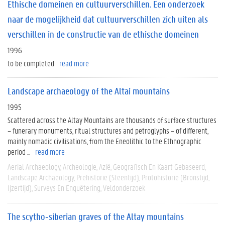
Ethische domeinen en cultuurverschillen. Een onderzoek
naar de mogelijkheid dat cultuurverschillen zich uiten als
verschillen in de constructie van de ethische domeinen
1996
to be completed
read more
Landscape archaeology of the Altai mountains
1995
Scattered across the Altay Mountains are thousands of surface structures
– funerary monuments, ritual structures and petroglyphs – of different,
mainly nomadic civilisations, from the Eneolithic to the Ethnographic
period ...
read more
Aerial Archaeology
Archeologie
Azië
Geografisch En Kaart Gebaseerd
Landscape Archaeology
Prehistorie (steentijd)
Protohistorie (bronstijd,
Ijzertijd)
Surveys En Enquêtering
Veldonderzoek
The scytho‐siberian graves of the Altay mountains