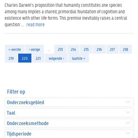
Charles Darwin’s proposition that humanity constitutes one species
among many implies a shared, primordial foundation of cognition and
existence with other life forms. This premise inevitably raises a central
question: ...
read more
« eerste
‹ vorige
…
213
214
215
216
217
218
219
220
221
volgende ›
laatste »
Filter op
Onderzoeksgebied
Taal
Onderzoeksmethode
Tijdsperiode