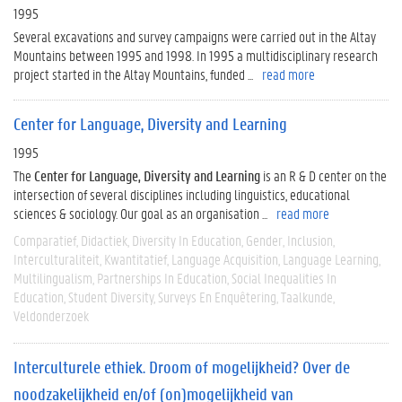
1995
Several excavations and survey campaigns were carried out in the Altay
Mountains between 1995 and 1998. In 1995 a multidisciplinary research
project started in the Altay Mountains, funded ...
read more
Center for Language, Diversity and Learning
1995
The
Center for Language, Diversity and Learning
is an R & D center on the
intersection of several disciplines including linguistics, educational
sciences & sociology. Our goal as an organisation ...
read more
Comparatief
Didactiek
Diversity In Education
Gender
Inclusion
Interculturaliteit
Kwantitatief
Language Acquisition
Language Learning
Multilingualism
Partnerships In Education
Social Inequalities In
Education
Student Diversity
Surveys En Enquêtering
Taalkunde
Veldonderzoek
Interculturele ethiek. Droom of mogelijkheid? Over de
noodzakelijkheid en/of (on)mogelijkheid van