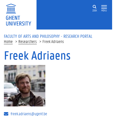
Skip to main content
ZOEK
MENU
FACULTY OF ARTS AND PHILOSOPHY - RESEARCH PORTAL
Home
Researchers
Freek Adriaens
Freek Adriaens
freek.adriaens@ugent.be