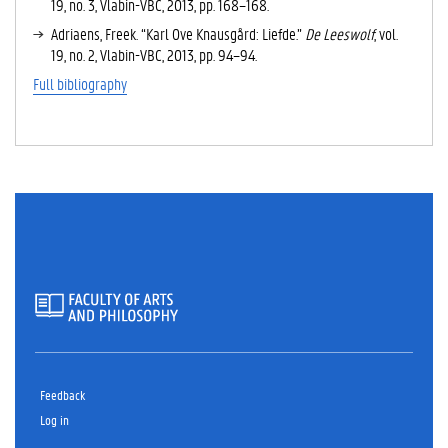
19, no. 3, Vlabin-VBC, 2013, pp. 168–168.
Adriaens, Freek. “Karl Ove Knausgård: Liefde.”
De Leeswolf
, vol.
19, no. 2, Vlabin-VBC, 2013, pp. 94–94.
Full bibliography
Feedback
Log in