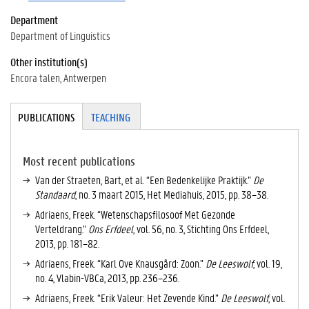
Department
Department of Linguistics
Other institution(s)
Encora talen, Antwerpen
Tabgroup
PUBLICATIONS
(
TEACHING
A
C
TI
Most recent publications
V
Van der Straeten, Bart, et al. “Een Bedenkelijke Praktijk.”
De
E
Standaard
, no. 3 maart 2015, Het Mediahuis, 2015, pp. 38–38.
T
Adriaens, Freek. “Wetenschapsfilosoof Met Gezonde
A
Verteldrang.”
Ons Erfdeel
, vol. 56, no. 3, Stichting Ons Erfdeel,
B
2013, pp. 181–82.
)
Adriaens, Freek. “Karl Ove Knausgård: Zoon.”
De Leeswolf
, vol. 19,
no. 4, Vlabin-VBCa, 2013, pp. 236–236.
Adriaens, Freek. “Erik Valeur: Het Zevende Kind.”
De Leeswolf
, vol.