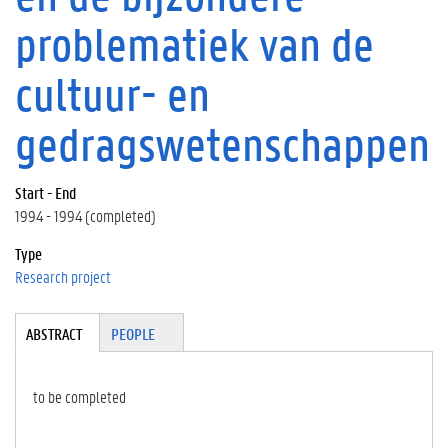
problematiek van de
cultuur- en
gedragswetenschappen
Start - End
1994 - 1994 (completed)
Type
Research project
Tabgroup
ABSTRACT
(A
PEOPLE
CT
IV
E
to be completed
TA
B)