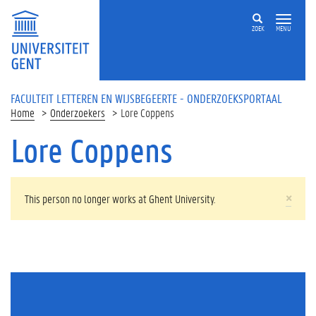
Overslaan en naar de inhoud gaan
ZOEK
MENU
FACULTEIT LETTEREN EN WIJSBEGEERTE - ONDERZOEKSPORTAAL
Home
Onderzoekers
Lore Coppens
Lore Coppens
WAARSCHUWINGSBERICHT
×
This person no longer works at Ghent University.