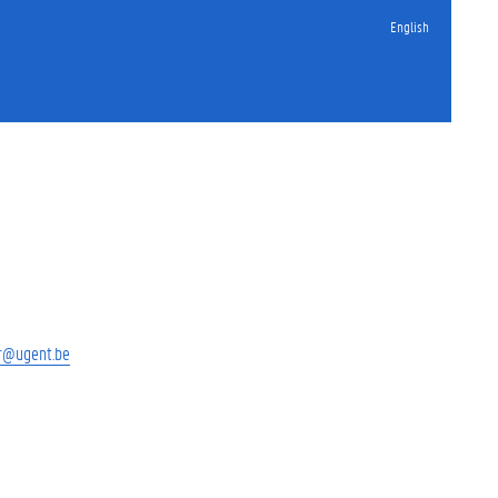
English
r@ugent.be