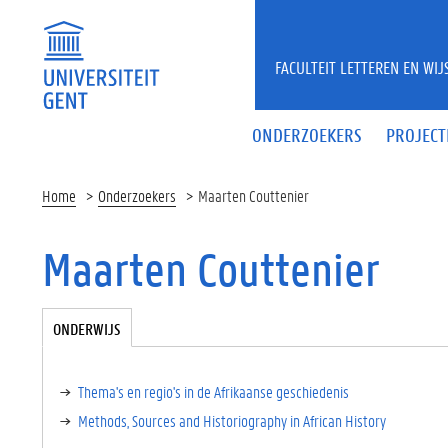
Overslaan en naar de inhoud gaan
FACULTEIT LETTEREN EN WI
ONDERZOEKERS
PROJECT
Home
Onderzoekers
Maarten Couttenier
Maarten Couttenier
Tabgroup
ONDERWIJS
(
A
C
TI
Thema's en regio's in de Afrikaanse geschiedenis
E
Methods, Sources and Historiography in African History
V