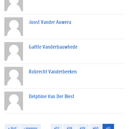
Joost Vander Auwera
Gaëlle Vanderbauwhede
Robrecht Vanderbeeken
Delphine Van Der Biest
« first
‹ previous
…
457
458
459
460
461