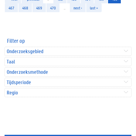
467
468
469
470
…
next ›
last »
Filter op
Onderzoeksgebied
Taal
Onderzoeksmethode
Tijdsperiode
Regio