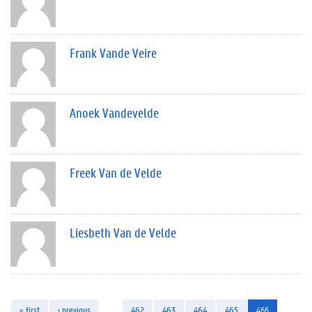
Frank Vande Veire
Anoek Vandevelde
Freek Van de Velde
Liesbeth Van de Velde
« first
‹ previous
…
462
463
464
465
466