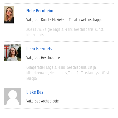
Nele Bernheim
Vakgroep Kunst-, Muziek- en Theaterwetenschappen
20e Eeuw
België
Engels
Frans
Geschiedenis
Kunst
Nederlands
Leen Bervoets
Vakgroep Geschiedenis
Comparatief
Engels
Frans
Geschiedenis
Latijn
Middeleeuwen
Nederlands
Taal- En Tekstanalyse
West-
Europa
Lieke Bes
Vakgroep Archeologie