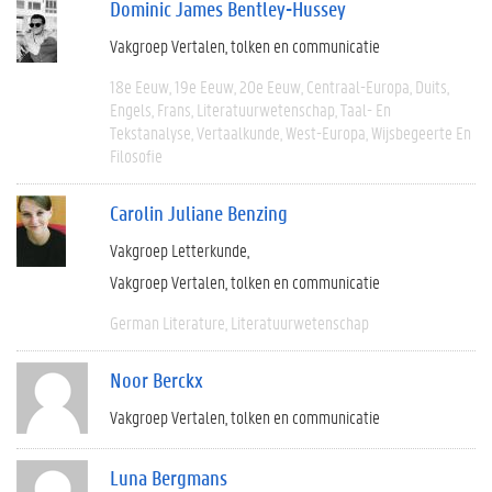
Dominic James Bentley-Hussey
Vakgroep Vertalen, tolken en communicatie
18e Eeuw
19e Eeuw
20e Eeuw
Centraal-Europa
Duits
Engels
Frans
Literatuurwetenschap
Taal- En
Tekstanalyse
Vertaalkunde
West-Europa
Wijsbegeerte En
Filosofie
Carolin Juliane Benzing
Vakgroep Letterkunde
Vakgroep Vertalen, tolken en communicatie
German Literature
Literatuurwetenschap
Noor Berckx
Vakgroep Vertalen, tolken en communicatie
Luna Bergmans