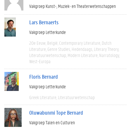
Vakgroep Kunst-, Muziek- en Theaterwetenschappen
Lars Bernaerts
Vakgroep Letterkunde
20e Eeuw
België
Contemporary Literature
Dutch
Literature
Genre Studies
Hedendaags
Literary Theory
Literatuurwetenschap
Modern Literature
Narratology
West-Europa
Floris Bernard
Vakgroep Letterkunde
Greek Literature
Literatuurwetenschap
Oluwabunmi Tope Bernard
Vakgroep Talen en Culturen