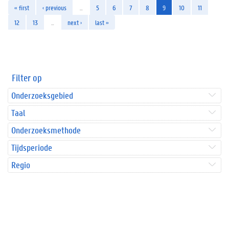
« first
‹ previous
…
5
6
7
8
9
10
11
12
13
…
next ›
last »
Filter op
Onderzoeksgebied
Taal
Onderzoeksmethode
Tijdsperiode
Regio