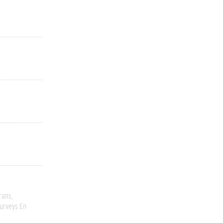
rans
urveys En