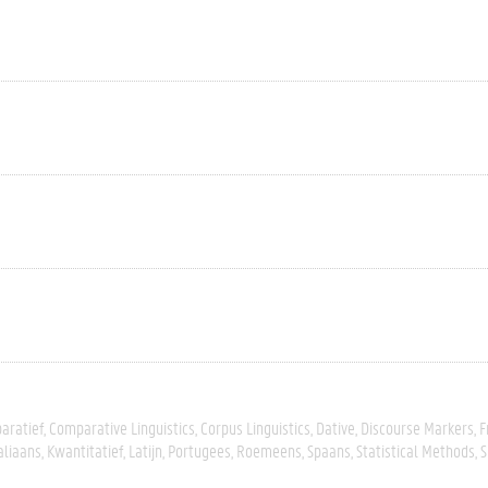
aratief
Comparative Linguistics
Corpus Linguistics
Dative
Discourse Markers
F
aliaans
Kwantitatief
Latijn
Portugees
Roemeens
Spaans
Statistical Methods
S