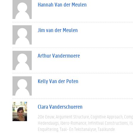
Hannah Van der Meulen
Jim van der Meulen
Arthur Vandermoere
Kelly Van der Poten
Clara Vanderschueren
20e Eeuw
Argument Structure
Cognitive Approach
Comp
Hedendaags
Ibero-Romance
Infinitival Constructions
It
Enquêtering
Taal- En Tekstanalyse
Taalkunde