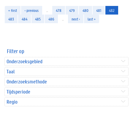
« first
‹ previous
…
478
479
480
481
482
483
484
485
486
…
next ›
last »
Filter op
Onderzoeksgebied
Taal
Onderzoeksmethode
Tijdsperiode
Regio