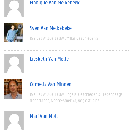
Monique Van Melkebeek
Sven Van Melkebeke
19e Eeuw
20e Eeuw
Afrika
Geschiedenis
Liesbeth Van Melle
Cornelis Van Minnen
19e Eeuw
20e Eeuw
Engels
Geschiedenis
Hedendaags
Nederlands
Noord-Amerika
Regiostudies
Mari Van Moll