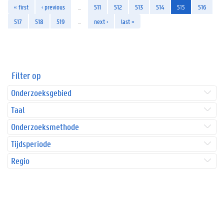
« first
‹ previous
…
511
512
513
514
515
516
517
518
519
…
next ›
last »
Filter op
Onderzoeksgebied
Taal
Onderzoeksmethode
Tijdsperiode
Regio