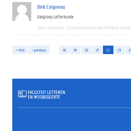
Dirk Coigneau
Vakgroep Letterkunde
Dutch Literature
Literatuurwetenschap
Medieval Litera
« first
‹ previous
…
18
19
20
21
22
23
2