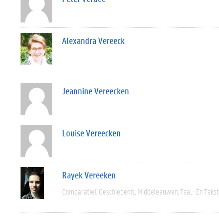
Alexandra Vereeck
Jeannine Vereecken
Louise Vereecken
Rayek Vereeken
Comparatief
Geschiedenis
Middeleeuwen
Taal- En Teks