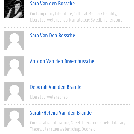
Sara Van den Bossche
Contemporary Literature
Cultural Memory
Identity
Literatuurwetenschap
Narratology
Swedish Literature
Sara Van Den Bossche
Antoon Van den Braembussche
Deborah Van den Brande
Literatuurwetenschap
Sarah-Helena Van den Brande
Comparative Literature
Greek Literature
Grieks
Literary
Theory
Literatuurwetenschap
Oudheid