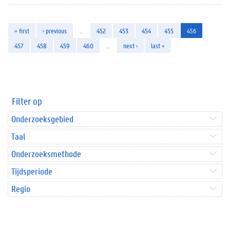
« first
‹ previous
…
452
453
454
455
456
457
458
459
460
…
next ›
last »
Filter op
Onderzoeksgebied
Taal
Onderzoeksmethode
Tijdsperiode
Regio