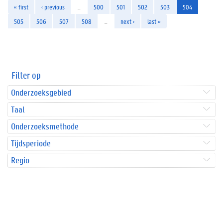
« first
‹ previous
…
500
501
502
503
504
505
506
507
508
…
next ›
last »
Filter op
Onderzoeksgebied
Taal
Onderzoeksmethode
Tijdsperiode
Regio