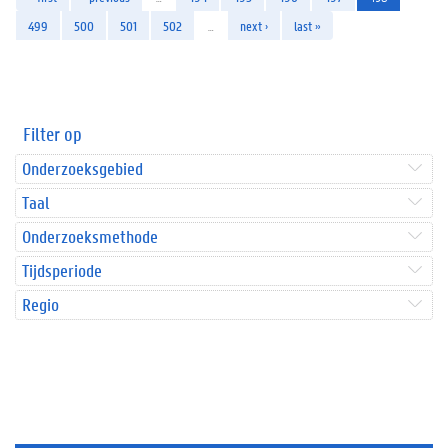
499
500
501
502
…
next ›
last »
Filter op
Onderzoeksgebied
Taal
Onderzoeksmethode
Tijdsperiode
Regio