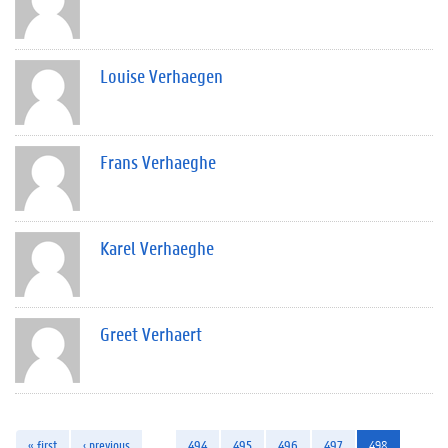
Louise Verhaegen
Frans Verhaeghe
Karel Verhaeghe
Greet Verhaert
« first
‹ previous
…
494
495
496
497
498