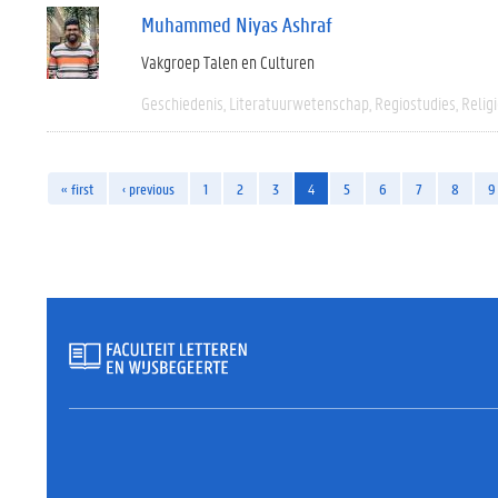
Muhammed Niyas Ashraf
Vakgroep Talen en Culturen
Geschiedenis
Literatuurwetenschap
Regiostudies
Relig
« first
‹ previous
1
2
3
4
5
6
7
8
9