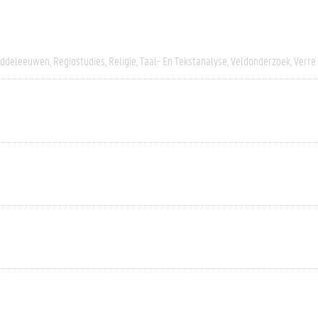
iddeleeuwen
Regiostudies
Religie
Taal- En Tekstanalyse
Veldonderzoek
Verre