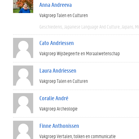
Anna Andreeva
Vakgroep Talen en Culturen
Geschiedenis
Japanese Language And Culture
Japans
M
Cato Andriessen
Vakgroep Wijsbegeerte en Moraalwetenschap
Laura Andriessen
Vakgroep Talen en Culturen
Coralie André
Vakgroep Archeologie
Finne Anthonissen
Vakgroep Vertalen, tolken en communicatie