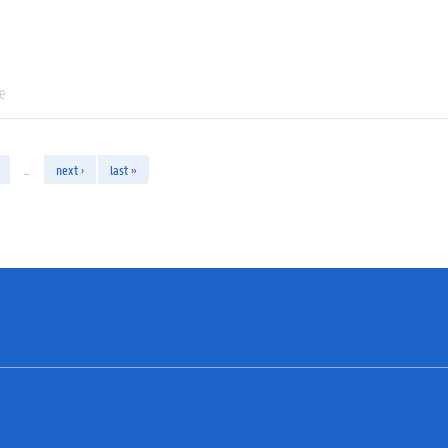
ie
…
next ›
last »