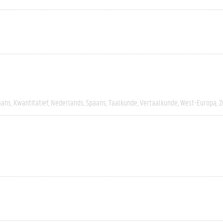
aans
Kwantitatief
Nederlands
Spaans
Taalkunde
Vertaalkunde
West-Europa
Z