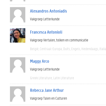
Alexandros Antoniadis
Vakgroep Letterkunde
Francesca Antonioli
Vakgroep Vertalen, tolken en communicatie
België
Centraal-Europa
Duits
Engels
Hedendaags
Itali
Maggy Arco
Vakgroep Letterkunde
Greek Literature
Latin Literature
Rebecca Jane Arthur
Vakgroep Talen en Culturen