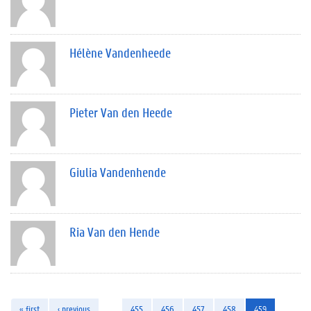
Hélène Vandenheede
Pieter Van den Heede
Giulia Vandenhende
Ria Van den Hende
« first
‹ previous
…
455
456
457
458
459