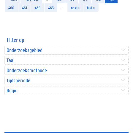
460
461
462
463
…
next ›
last »
Filter op
Onderzoeksgebied
Taal
Onderzoeksmethode
Tijdsperiode
Regio