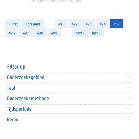
« first
‹ previous
…
491
492
493
494
495
496
497
498
499
…
next ›
last »
Filter op
Onderzoeksgebied
Taal
Onderzoeksmethode
Tijdsperiode
Regio