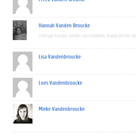
Hannah Vanden Broucke
Centraal-Europa
Gender
Geschiedenis
Nabije Oosten
N
Lisa Vandenbroucke
Loes Vandenbroucke
Mieke Vandenbroucke