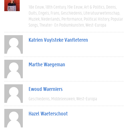
18e Eeuw
18th Century
19e Eeuw
Art & Politics
Deens
Duits
Engels
Frans
Geschiedenis
Literatuurwetenschap
Muziek
Nederlands
Performance
Political History
Popular
Songs
Theater- En Podiumkunsten
West-Europa
Katrien Vuylsteke Vanfleteren
Marthe Waegeman
Ewoud Waerniers
Geschiedenis
Middeleeuwen
West-Europa
Hazel Waeterschoot