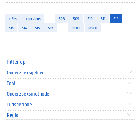
« first
‹ previous
…
508
509
510
511
512
513
514
515
516
…
next ›
last »
Filter op
Onderzoeksgebied
Taal
Onderzoeksmethode
Tijdsperiode
Regio